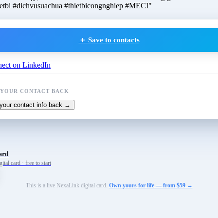
ietbi #dichvusuachua #thietbicongnghiep #MECI"
＋ Save to contacts
ect on LinkedIn
 YOUR CONTACT BACK
your contact info back →
ard
tal card · free to start
This is a live NexaLink digital card.
Own yours for life — from $59 →