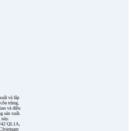
uất và lắp
côn trùng,
ian và điều
ng sản xuất.
 này.
67/42 QL1A,
CIvietnam