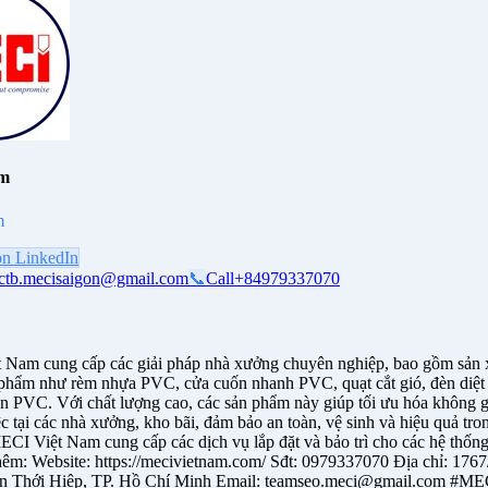
am
m
on LinkedIn
ctb.mecisaigon@gmail.com
📞
Call
+84979337070
Nam cung cấp các giải pháp nhà xưởng chuyên nghiệp, bao gồm sản x
 phẩm như rèm nhựa PVC, cửa cuốn nhanh PVC, quạt cắt gió, đèn diệt 
n PVC. Với chất lượng cao, các sản phẩm này giúp tối ưu hóa không g
c tại các nhà xưởng, kho bãi, đảm bảo an toàn, vệ sinh và hiệu quả tro
ECI Việt Nam cung cấp các dịch vụ lắp đặt và bảo trì cho các hệ thống
hêm: Website: https://mecivietnam.com/ Sđt: 0979337070 Địa chỉ: 17
Tân Thới Hiệp, TP. Hồ Chí Minh Email: teamseo.meci@gmail.com #ME