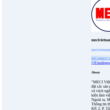
mecivietn
mecivietna
in
Connect 
✉
Email
ngo
About
"MECI Việt 
đặt các sản
và vách ngă
kiện làm việ
Ngoài ra, M
Thông tin t
KP. 2, P. 