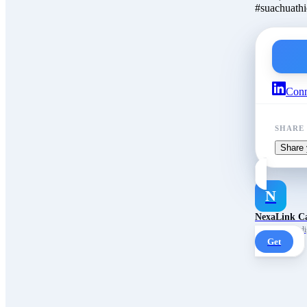
#suachuath
Conn
SHARE
Share 
N
NexaLink C
Your own AI digi
Get