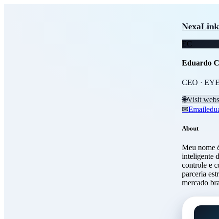
Skip to main content
Edua
Nexa
Link
EC
Eduardo C
CEO · EY
🌐
Visit webs
✉
Email
edu
About
Meu nome é
inteligente
controle e 
parceria es
mercado bra