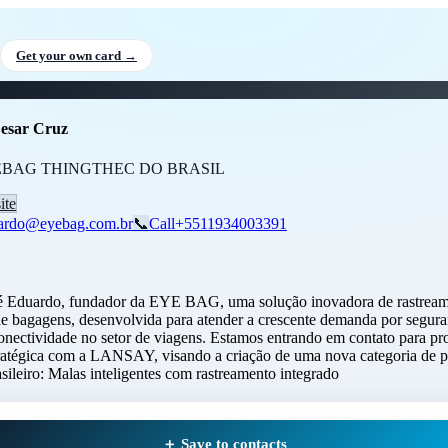
rdo Cesar Cruz
, CEO
at EYEBA
Get your own card →
esar Cruz
EBAG THINGTHEC DO BRASIL
ite
ardo@eyebag.com.br
📞
Call
+5511934003391
 Eduardo, fundador da EYE BAG, uma solução inovadora de rastrea
 de bagagens, desenvolvida para atender a crescente demanda por segura
conectividade no setor de viagens. Estamos entrando em contato para p
tratégica com a LANSAY, visando a criação de uma nova categoria de 
sileiro: Malas inteligentes com rastreamento integrado
＋ Save to contacts