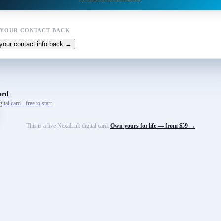
 YOUR CONTACT BACK
your contact info back →
ard
tal card · free to start
This is a live NexaLink digital card.
Own yours for life — from $59 →