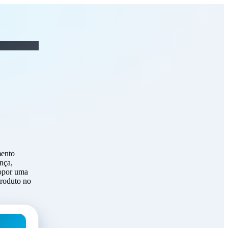
G THINGTHEC DO BRASIL
mento
nça,
ropor uma
produto no