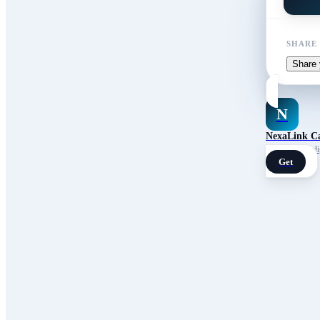
SHARE
Share 
N
NexaLink C
Your own AI digi
Get